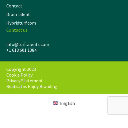
Contact
DrainTalent
Hybridturf.com
Contact us
info@turftalents.com
+1 613 601 1384
Copyright 2023
Cookie Policy
Privacy Statement
Realisatie: Enjoy Branding
English