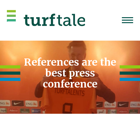
References are the
best press
conference