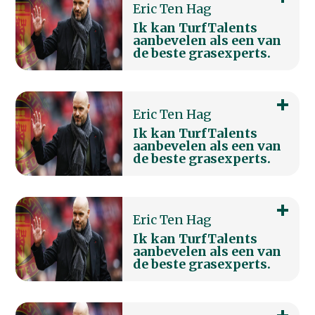
Eric Ten Hag
Ik kan TurfTalents
aanbevelen als een van
de beste grasexperts.
+
Eric Ten Hag
Ik kan TurfTalents
aanbevelen als een van
de beste grasexperts.
+
Eric Ten Hag
Ik kan TurfTalents
aanbevelen als een van
de beste grasexperts.